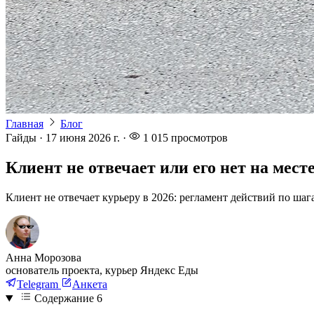
Главная
Блог
Гайды
·
17 июня 2026 г.
·
1 015
просмотров
Клиент не отвечает или его нет на мест
Клиент не отвечает курьеру в 2026: регламент действий по шага
Анна Морозова
основатель проекта, курьер Яндекс Еды
Telegram
Анкета
Содержание
6