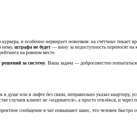
курьера, и особенно нервирует новичков: на счётчике тикает вре
о нему,
штрафа не будет
— вину за недоступность переносят на 
рейтинга на ровном месте.
 решений за систему
. Ваша задача — добросовестно попытаться
к в душе или в лифте без связи, неправильно указал квартиру, 
ве случаев клиент не «издевается», а просто отвлёкся, и через 
орректное сообщение в чат повышают шанс, что человек быстро о