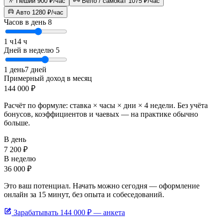
Пеший
900 ₽/час
Вело / самокат
1075 ₽/час
Авто
1280 ₽/час
Часов в день
8
1 ч
14 ч
Дней в неделю
5
1 день
7 дней
Примерный доход в месяц
144 000
₽
Расчёт по формуле: ставка × часы × дни × 4 недели. Без учёта
бонусов, коэффициентов и чаевых — на практике обычно
больше.
В день
7 200
₽
В неделю
36 000
₽
Это ваш потенциал. Начать можно сегодня — оформление
онлайн за 15 минут, без опыта и собеседований.
Зарабатывать
144 000
₽ — анкета