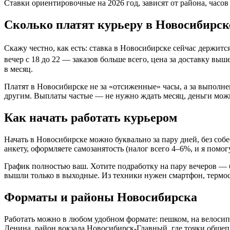
Ставки ориентировочные на 2026 год, зависят от района, часов
Сколько платят курьеру в Новосибирск
Скажу честно, как есть: ставка в Новосибирске сейчас держится
вечер с 18 до 22 — заказов больше всего, цена за доставку выш
в месяц.
Платят в Новосибирске не за «отсиженные» часы, а за выполне
другим. Выплаты частые — не нужно ждать месяц, деньги можно
Как начать работать курьером
Начать в Новосибирске можно буквально за пару дней, без собе
анкету, оформляете самозанятость (налог всего 4–6%, и я помо
График полностью ваш. Хотите подработку на пару вечеров — б
вышли только в выходные. Из техники нужен смартфон, термос
Форматы и районы Новосибирска
Работать можно в любом удобном формате: пешком, на велосип
Ленина, район вокзала Новосибирск-Главный, где точки общепи