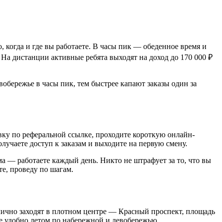
о, когда и где вы работаете. В часы пик — обеденное время и
. На дистанции активные ребята выходят на доход до 170 000 ₽
вобережье в часы пик, тем быстрее капают заказы один за
явку по реферальной ссылке, проходите короткую онлайн-
олучаете доступ к заказам и выходите на первую смену.
а — работаете каждый день. Никто не штрафует за то, что вы
е, проведу по шагам.
лично заходят в плотном центре — Красный проспект, площадь
те удобно летом по набережной и левобережью.