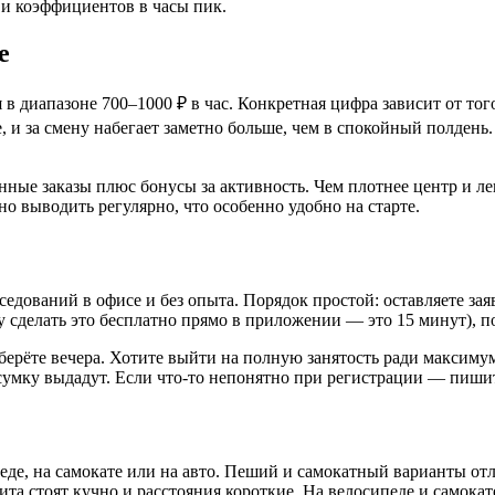
 и коэффициентов в часы пик.
е
 в диапазоне 700–1000 ₽ в час. Конкретная цифра зависит от тог
е, и за смену набегает заметно больше, чем в спокойный полдень
нные заказы плюс бонусы за активность. Чем плотнее центр и ле
 выводить регулярно, что особенно удобно на старте.
седований в офисе и без опыта. Порядок простой: оставляете за
гу сделать это бесплатно прямо в приложении — это 15 минут), п
ерёте вечера. Хотите выйти на полную занятость ради максимум
умку выдадут. Если что-то непонятно при регистрации — пишит
еде, на самокате или на авто. Пеший и самокатный варианты от
та стоят кучно и расстояния короткие. На велосипеде и самока