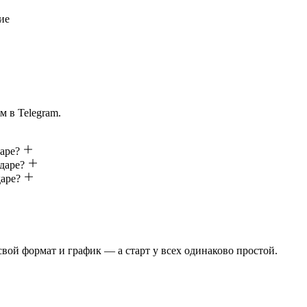
ие
м в Telegram.
аре?
даре?
даре?
 свой формат и график — а старт у всех одинаково простой.