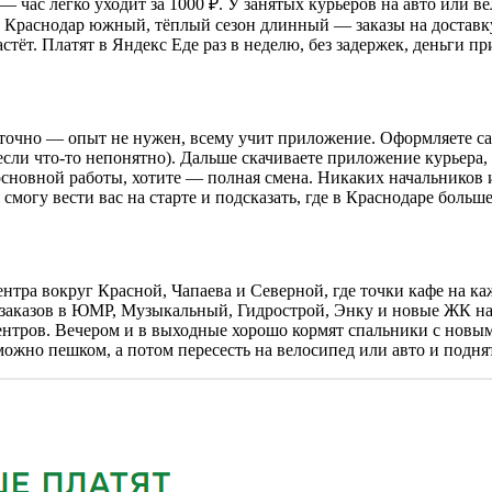
с легко уходит за 1000 ₽. У занятых курьеров на авто или вело
22. Краснодар южный, тёплый сезон длинный — заказы на доставку
стёт. Платят в Яндекс Еде раз в неделю, без задержек, деньги при
аточно — опыт не нужен, всему учит приложение. Оформляете са
сли что-то непонятно). Дальше скачиваете приложение курьера, 
основной работы, хотите — полная смена. Никаких начальников 
могу вести вас на старте и подсказать, где в Краснодаре больше
тра вокруг Красной, Чапаева и Северной, где точки кафе на ка
 заказов в ЮМР, Музыкальный, Гидрострой, Энку и новые ЖК на
нтров. Вечером и в выходные хорошо кормят спальники с новым
жно пешком, а потом пересесть на велосипед или авто и поднят