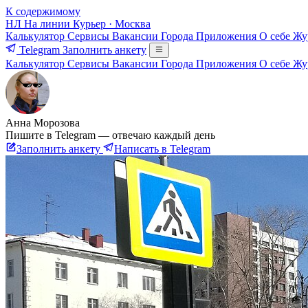
К содержимому
НЛ
На линии
Курьер · Москва
Калькулятор
Сервисы
Вакансии
Города
Приложения
О себе
Жу
Telegram
Заполнить анкету
Калькулятор
Сервисы
Вакансии
Города
Приложения
О себе
Жу
Анна Морозова
Пишите в Telegram — отвечаю каждый день
Заполнить анкету
Написать в Telegram