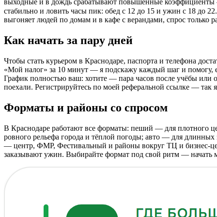
выходные и в дождь срабатывают повышенные коэффициенты — ча
стабильно и ловить часы пик: обед с 12 до 15 и ужин с 18 до 
выгоняет людей по домам и в кафе с верандами, спрос только ра
Как начать за пару дней
Чтобы стать курьером в Краснодаре, паспорта и телефона дост
«Мой налог» за 10 минут — я подскажу каждый шаг и помогу, е
График полностью ваш: хотите — пара часов после учёбы или 
поехали. Регистрируйтесь по моей реферальной ссылке — так я с
Форматы и районы со спросом
В Краснодаре работают все форматы: пеший — для плотного цен
ровного рельефа города и тёплой погоды; авто — для длинных
— центр, ФМР, Фестивальный и районы вокруг ТЦ и бизнес-це
заказывают ужин. Выбирайте формат под свой ритм — начать мо