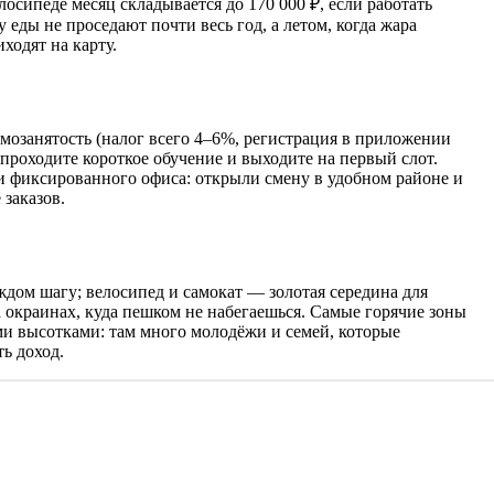
сипеде месяц складывается до 170 000 ₽, если работать
 еды не проседают почти весь год, а летом, когда жара
ходят на карту.
мозанятость (налог всего 4–6%, регистрация в приложении
проходите короткое обучение и выходите на первый слот.
и фиксированного офиса: открыли смену в удобном районе и
 заказов.
ждом шагу; велосипед и самокат — золотая середина для
 окраинах, куда пешком не набегаешься. Самые горячие зоны
и высотками: там много молодёжи и семей, которые
ь доход.