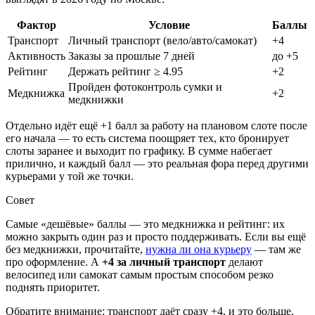
Фактор
Условие
Баллы
Транспорт
Личный транспорт (вело/авто/самокат)
+4
Активность
Заказы за прошлые 7 дней
до +5
Рейтинг
Держать рейтинг ≥ 4.95
+2
Пройден фотоконтроль сумки и
Медкнижка
+2
медкнижки
Отдельно идёт ещё +1 балл за работу на плановом слоте после
его начала — то есть система поощряет тех, кто бронирует
слоты заранее и выходит по графику. В сумме набегает
прилично, и каждый балл — это реальная фора перед другими
курьерами у той же точки.
Совет
Самые «дешёвые» баллы — это медкнижка и рейтинг: их
можно закрыть один раз и просто поддерживать. Если вы ещё
без медкнижки, прочитайте,
нужна ли она курьеру
— там же
про оформление. А
+4 за личный транспорт
делают
велосипед или самокат самым простым способом резко
поднять приоритет.
Обратите внимание: транспорт даёт сразу +4, и это больше,