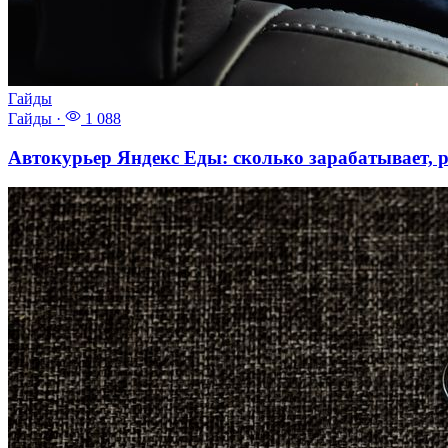
Гайды
Гайды
·
1 088
Автокурьер Яндекс Еды: сколько зарабатывает, р