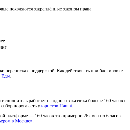
рвые появляются закреплённые законом права.
нее
тинг
лько переписка с поддержкой. Как действовать при блокировке
с Еды
.
исполнитель работает на одного заказчика больше 160 часов в
азбор порога есть у
юристов Harant
.
ной платформе — 160 часов это примерно 26 смен по 6 часов.
ьером в Москве»
.