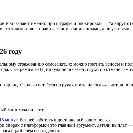
новички задают именно про штрафы и блокировки — "а вдруг отк
в это только плюс: правила станут написанными, а не устными»
26 году
иальному страхованию самозанятых: можно платить взносы и по
года. Сам режим НПД никуда не исчезает: слухи об отмене само
от юрлиц. Сколько остаётся на руках после налога — считали в с
ный минимум на лето:
 15 минут
, без неё работать в доставке всё равно нельзя;
и спорах с платформой это главный аргумент, детали выплат —
часах, разберём его отдельно.