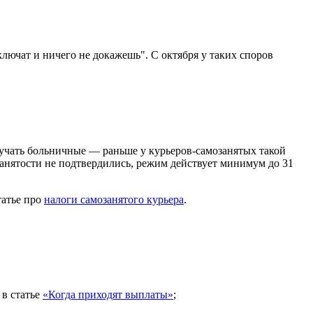
лючат и ничего не докажешь". С октября у таких споров
лучать больничные — раньше у курьеров-самозанятых такой
занятости не подтвердились, режим действует минимум до 31
татье про
налоги самозанятого курьера
.
 в статье
«Когда приходят выплаты»
;