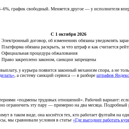
 4–6%, график свободный. Меняется другое — у исполнителя впе
С 1 октября 2026
у
Электронный договор, об изменениях обязаны уведомлять зара
Платформа обязана раскрыть, за что штраф и как считается рей
Официальная процедура обжалования
Право закреплено законом, санкции запрещены
 выплату, у курьера появится законный механизм спора, а не то
делать»
, а систему санкций сервиса — в разборе
штрафов Яндек
териями «подмены трудовых отношений». Рабочий вариант: если 
но ограничить эту пару — примерно на два месяца. Подробный р
мут в таком виде, она коснётся тех, кто работает фултайм на од
исы, мы сравнивали условия в статье
«Где выгоднее работать кур