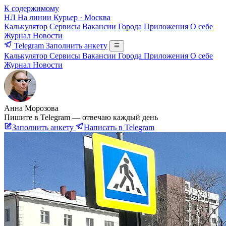
К содержимому
НЛ
На линии
Курьер · Москва
Калькулятор
Сервисы
Вакансии
Города
Приложения
О себе
Журнал
Новости
Telegram
Заполнить анкету
Калькулятор
Сервисы
Вакансии
Города
Приложения
О себе
Журнал
Новости
Анна Морозова
Пишите в Telegram — отвечаю каждый день
Заполнить анкету
Написать в Telegram