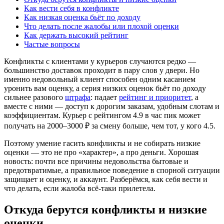
Как вести себя в конфликте
Как низкая оценка бьёт по доходу
Что делать после жалобы или плохой оценки
Как держать высокий рейтинг
Частые вопросы
Конфликты с клиентами у курьеров случаются редко —
большинство доставок проходит в пару слов у двери. Но
именно недовольный клиент способен одним касанием
уронить вам оценку, а серия низких оценок бьёт по доходу
сильнее разового
штрафа
: падает
рейтинг и приоритет
, а
вместе с ними — доступ к дорогим заказам, удобным слотам и
коэффициентам. Курьер с рейтингом 4.9 в час пик может
получать на 2000–3000 ₽ за смену больше, чем тот, у кого 4.5.
Поэтому умение гасить конфликты и не собирать низкие
оценки — это не про «характер», а про деньги. Хорошая
новость: почти все причины недовольства бытовые и
предотвратимые, а правильное поведение в спорной ситуации
защищает и оценку, и аккаунт. Разберёмся, как себя вести и
что делать, если жалоба всё-таки прилетела.
Откуда берутся конфликты и низкие
оценки