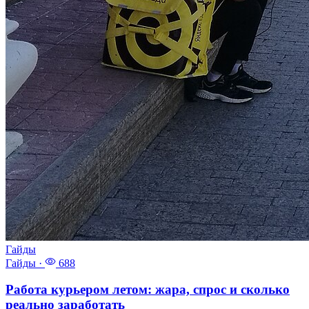
Гайды
Гайды
·
688
Работа курьером летом: жара, спрос и сколько
реально заработать