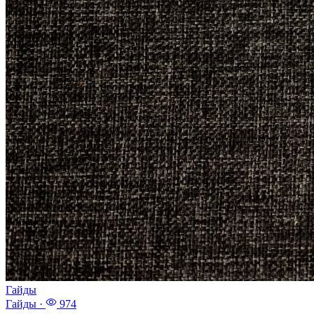
Гайды
Гайды
·
974