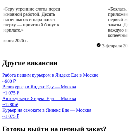
«Беру утренние слоты перед
«Боял
основной работой. Десять
прил
тысяч шагов и пара тысяч
перв
сверху — приятный бонус к
зака
зарплате.»
кажд
копе
16 июня 2026 г.
3 феврал
Другие вакансии
Работа пешим курьером в Яндекс Еде в Москве
~900 ₽
Велокурьер в Яндекс Еду — Москва
~1 075 ₽
Автокурьер в Яндекс Еда — Москва
~1280 ₽
Курьер на самокате в Яндекс Еде — Москва
~1 075 ₽
Готовы выйти на первый заказ?