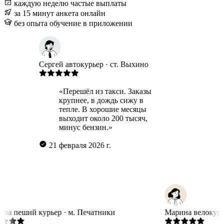
каждую неделю
частые выплаты
за 15 минут
анкета онлайн
без опыта
обучение в приложении
Сергей
автокурьер · ст. Выхино
Гульнар
Бабушки
«Перешёл из такси. Заказы
крупнее, в дождь сижу в
«Г
тепле. В хорошие месяцы
дл
выходит около 200 тысяч,
по
минус бензин.»
ра
21 февраля 2026 г.
27 мар
Татьяна
пеший курьер · м. Печатники
Марина
ве