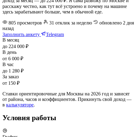
доход за месяц — до 224 000 ₽. Я сама развожу по Москве и
расскажу честно, как тут всё устроено и почему на машине
здесь зарабатывают больше, чем в обычной еде.
805
просмотров
31
отклик
за неделю
обновлено
2 дня
назад
Заполнить анкету
Telegram
В месяц
до 224 000 ₽
В день
от 6 000 ₽
В час
до 1 280 ₽
За заказ
от 150 ₽
Ставки ориентировочные для Москвы на 2026 год и зависят
от района, часов и коэффициентов. Прикинуть свой доход —
в
калькуляторе
.
Условия работы
График