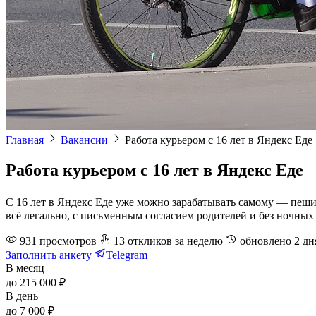
Главная
Вакансии
Работа курьером с 16 лет в Яндекс Еде
Работа курьером с 16 лет в Яндекс Еде
С 16 лет в Яндекс Еде уже можно зарабатывать самому — пеший
всё легально, с письменным согласием родителей и без ночных 
931
просмотров
13
откликов
за неделю
обновлено
2 дн
Заполнить анкету
Telegram
В месяц
до 215 000 ₽
В день
до 7 000 ₽