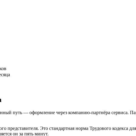
ков
есяца
а
конный путь — оформление через компанию-партнёра сервиса. Пар
го представителя. Это стандартная норма Трудового кодекса для
яется он за пять минут.