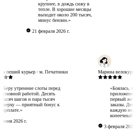
крупнее, в дождь сижу в
«Г
тепле. В хорошие месяцы
дл
выходит около 200 тысяч,
по
минус бензин.»
ра
21 февраля 2026 г.
27 ма
Татьяна
пеший курьер · м. Печатники
Марина
ве
«Беру утренние слоты перед
«Боял
основной работой. Десять
прил
тысяч шагов и пара тысяч
первы
сверху — приятный бонус к
заказ
зарплате.»
кажд
копе
16 июня 2026 г.
3 феврал