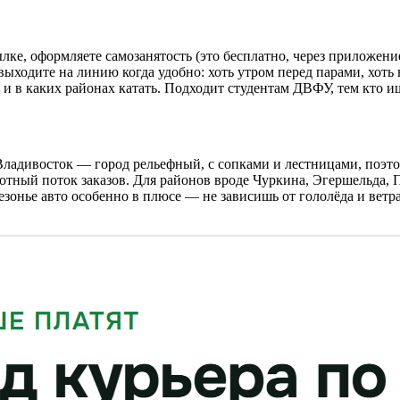
ылке, оформляете самозанятость (это бесплатно, через приложен
выходите на линию когда удобно: хоть утром перед парами, хот
 и в каких районах катать. Подходит студентам ДВФУ, тем кто и
 Владивосток — город рельефный, с сопками и лестницами, поэто
отный поток заказов. Для районов вроде Чуркина, Эгершельда, 
езонье авто особенно в плюсе — не зависишь от гололёда и ветра