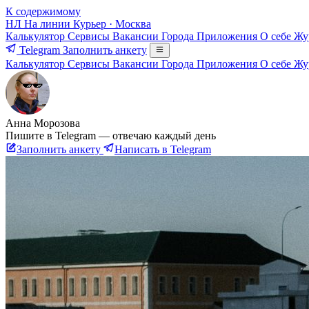
К содержимому
НЛ
На линии
Курьер · Москва
Калькулятор
Сервисы
Вакансии
Города
Приложения
О себе
Жу
Telegram
Заполнить анкету
Калькулятор
Сервисы
Вакансии
Города
Приложения
О себе
Жу
Анна Морозова
Пишите в Telegram — отвечаю каждый день
Заполнить анкету
Написать в Telegram