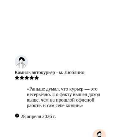
иль
автокурьер · м. Люблино
Никита
«Раньше думал, что курьер — это
«С
несерьёзно. По факту вышел доход
Ле
выше, чем на прошлой офисной
по
работе, и сам себе хозяин.»
19 мая
8 апреля 2026 г.