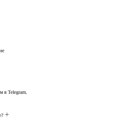
ие
м в Telegram.
е?