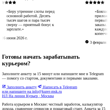
«Беру утренние слоты перед
«Б
основной работой. Десять
п
тысяч шагов и пара тысяч
пе
сверху — приятный бонус к
за
зарплате.»
к
к
16 июня 2026 г.
3 фев
Готовы начать зарабатывать
курьером?
Заполните анкету за 15 минут или напишите мне в Telegram
— помогу со стартом, документами и первыми заказами.
Заполнить анкету
Написать в Telegram
или напишите на info@kurer-msk.ru
НЛ
На линии
Курьер · Москва
Работа курьером в Москве: честный заработок, калькулятор
дохода, сравнение сервисов и пошаговый старт. Анкета за 15