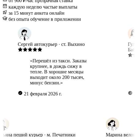
от 900 ₽/час
прозрачная ставка
каждую неделю
частые выплаты
за 15 минут
анкета онлайн
без опыта
обучение в приложении
Сергей
автокурьер · ст. Выхино
Гульнара
пе
Бабушкинск
«Перешёл из такси. Заказы
крупнее, в дождь сижу в
«Гибк
тепле. В хорошие месяцы
для ме
выходит около 200 тысяч,
пока д
минус бензин.»
районе
21 февраля 2026 г.
27 марта 
Татьяна
пеший курьер · м. Печатники
Марина