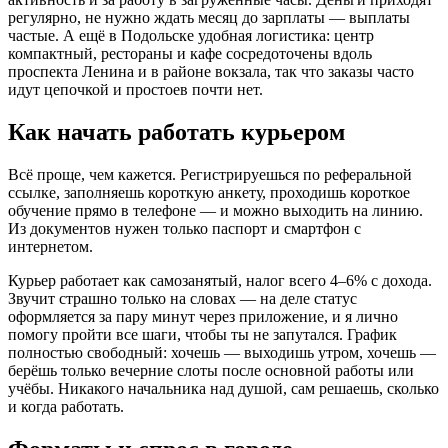
регулярно, не нужно ждать месяц до зарплаты — выплаты
частые. А ещё в Подольске удобная логистика: центр
компактный, рестораны и кафе сосредоточены вдоль
проспекта Ленина и в районе вокзала, так что заказы часто
идут цепочкой и простоев почти нет.
Как начать работать курьером
Всё проще, чем кажется. Регистрируешься по реферальной
ссылке, заполняешь короткую анкету, проходишь короткое
обучение прямо в телефоне — и можно выходить на линию.
Из документов нужен только паспорт и смартфон с
интернетом.
Курьер работает как самозанятый, налог всего 4–6% с дохода.
Звучит страшно только на словах — на деле статус
оформляется за пару минут через приложение, и я лично
помогу пройти все шаги, чтобы ты не запутался. График
полностью свободный: хочешь — выходишь утром, хочешь —
берёшь только вечерние слоты после основной работы или
учёбы. Никакого начальника над душой, сам решаешь, сколько
и когда работать.