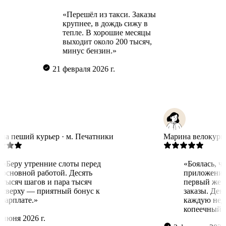
«Перешёл из такси. Заказы
крупнее, в дождь сижу в
«
тепле. В хорошие месяцы
дл
выходит около 200 тысяч,
по
минус бензин.»
ра
21 февраля 2026 г.
27 ма
Татьяна
пеший курьер · м. Печатники
Марина
вел
«Беру утренние слоты перед
«Боял
основной работой. Десять
прило
тысяч шагов и пара тысяч
первы
сверху — приятный бонус к
заказ
зарплате.»
кажду
копее
16 июня 2026 г.