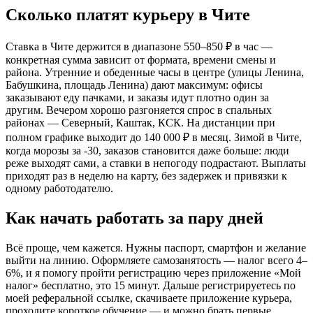
Сколько платят курьеру в Чите
Ставка в Чите держится в диапазоне 550–850 ₽ в час —
конкретная сумма зависит от формата, времени смены и
района. Утренние и обеденные часы в центре (улицы Ленина,
Бабушкина, площадь Ленина) дают максимум: офисы
заказывают еду пачками, и заказы идут плотно один за
другим. Вечером хорошо разгоняется спрос в спальных
районах — Северный, Каштак, КСК. На дистанции при
полном графике выходит до 140 000 ₽ в месяц. Зимой в Чите,
когда морозы за -30, заказов становится даже больше: люди
реже выходят сами, а ставки в непогоду подрастают. Выплаты
приходят раз в неделю на карту, без задержек и привязки к
одному работодателю.
Как начать работать за пару дней
Всё проще, чем кажется. Нужны паспорт, смартфон и желание
выйти на линию. Оформляете самозанятость — налог всего 4–
6%, и я помогу пройти регистрацию через приложение «Мой
налог» бесплатно, это 15 минут. Дальше регистрируетесь по
моей реферальной ссылке, скачиваете приложение курьера,
проходите короткое обучение — и можно брать первые