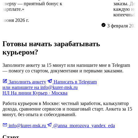
сверху — приятный бонус к
заказ
зарплате.»
кажду
копе
16 июня 2026 г.
3 феврал
Готовы начать зарабатывать
курьером?
Заполните анкету за 15 минут или напишите мне в Telegram
— помогу со стартом, документами и первыми заказами.
Заполнить анкету
Написать в Telegram
или напишите на info@kurer-msk.ru
НЛ
На линии
Курьер · Москва
Работа курьером в Москве: честный заработок, калькулятор
дохода, сравнение сервисов и пошаговый старт. Анкета за 15
минут, без опыта и собеседований.
info@kurer-msk.ru
@anna_morozova_yandex_eda
Старт