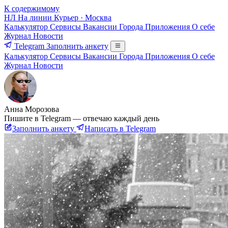
К содержимому
НЛ
На линии
Курьер · Москва
Калькулятор
Сервисы
Вакансии
Города
Приложения
О себе
Журнал
Новости
Telegram
Заполнить анкету
Калькулятор
Сервисы
Вакансии
Города
Приложения
О себе
Журнал
Новости
Анна Морозова
Пишите в Telegram — отвечаю каждый день
Заполнить анкету
Написать в Telegram