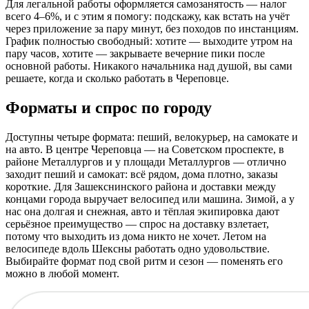
Для легальной работы оформляется самозанятость — налог
всего 4–6%, и с этим я помогу: подскажу, как встать на учёт
через приложение за пару минут, без походов по инстанциям.
График полностью свободный: хотите — выходите утром на
пару часов, хотите — закрываете вечерние пики после
основной работы. Никакого начальника над душой, вы сами
решаете, когда и сколько работать в Череповце.
Форматы и спрос по городу
Доступны четыре формата: пеший, велокурьер, на самокате и
на авто. В центре Череповца — на Советском проспекте, в
районе Металлургов и у площади Металлургов — отлично
заходит пеший и самокат: всё рядом, дома плотно, заказы
короткие. Для Зашекснинского района и доставки между
концами города выручает велосипед или машина. Зимой, а у
нас она долгая и снежная, авто и тёплая экипировка дают
серьёзное преимущество — спрос на доставку взлетает,
потому что выходить из дома никто не хочет. Летом на
велосипеде вдоль Шексны работать одно удовольствие.
Выбирайте формат под свой ритм и сезон — поменять его
можно в любой момент.