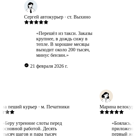
Сергей
автокурьер · ст. Выхино
Гульнар
Бабушк
«Перешёл из такси. Заказы
крупнее, в дождь сижу в
«Г
тепле. В хорошие месяцы
дл
выходит около 200 тысяч,
по
минус бензин.»
ра
21 февраля 2026 г.
27 ма
Татьяна
пеший курьер · м. Печатники
Марина
ве
«Беру утренние слоты перед
«Боял
основной работой. Десять
прил
тысяч шагов и пара тысяч
первы