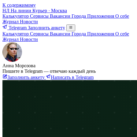
К содержимому
НЛ
На линии
Курьер · Москва
Калькулятор
Сервисы
Вакансии
Города
Приложения
О себе
Журнал
Новости
Telegram
Заполнить анкету
Калькулятор
Сервисы
Вакансии
Города
Приложения
О себе
Журнал
Новости
Анна Морозова
Пишите в Telegram — отвечаю каждый день
Заполнить анкету
Написать в Telegram