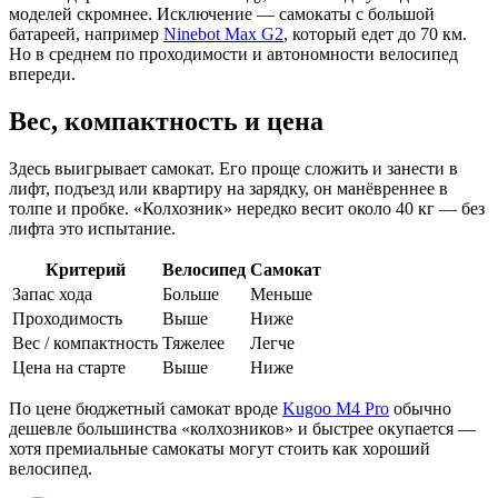
моделей скромнее. Исключение — самокаты с большой
батареей, например
Ninebot Max G2
, который едет до 70 км.
Но в среднем по проходимости и автономности велосипед
впереди.
Вес, компактность и цена
Здесь выигрывает самокат. Его проще сложить и занести в
лифт, подъезд или квартиру на зарядку, он манёвреннее в
толпе и пробке. «Колхозник» нередко весит около 40 кг — без
лифта это испытание.
Критерий
Велосипед
Самокат
Запас хода
Больше
Меньше
Проходимость
Выше
Ниже
Вес / компактность
Тяжелее
Легче
Цена на старте
Выше
Ниже
По цене бюджетный самокат вроде
Kugoo M4 Pro
обычно
дешевле большинства «колхозников» и быстрее окупается —
хотя премиальные самокаты могут стоить как хороший
велосипед.