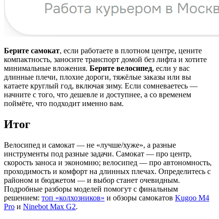
Берите самокат
, если работаете в плотном центре, цените
компактность, заносите транспорт домой без лифта и хотите
минимальные вложения.
Берите велосипед
, если у вас
длинные плечи, плохие дороги, тяжёлые заказы или вы
катаете круглый год, включая зиму. Если сомневаетесь —
начните с того, что дешевле и доступнее, а со временем
поймёте, что подходит именно вам.
Итог
Велосипед и самокат — не «лучше/хуже», а разные
инструменты под разные задачи. Самокат — про центр,
скорость заноса и экономию; велосипед — про автономность,
проходимость и комфорт на длинных плечах. Определитесь с
районом и бюджетом — и выбор станет очевидным.
Подробные разборы моделей помогут с финальным
решением:
топ «колхозников»
и обзоры самокатов
Kugoo M4
Pro
и
Ninebot Max G2
.